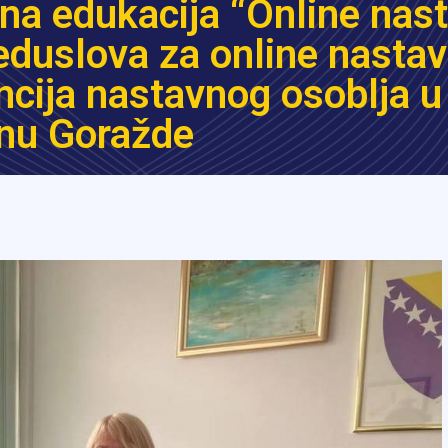
na edukacija “Online nas
reduslova za online nastav
ncija nastavnog osoblja 
nu Goražde