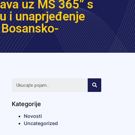
tava uz MS 365” s
u i unaprjeđenje
u Bosansko-
Kategorije
Novosti
Uncategorized