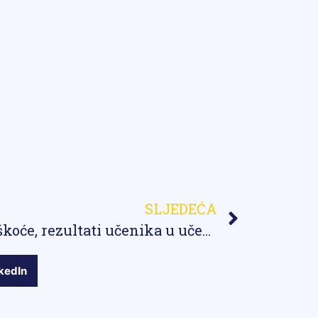
SLJEDEĆA
Bez obzira na sve poteškoće, rezultati učenika u učenju i vladanju zadovoljavajući
kedIn