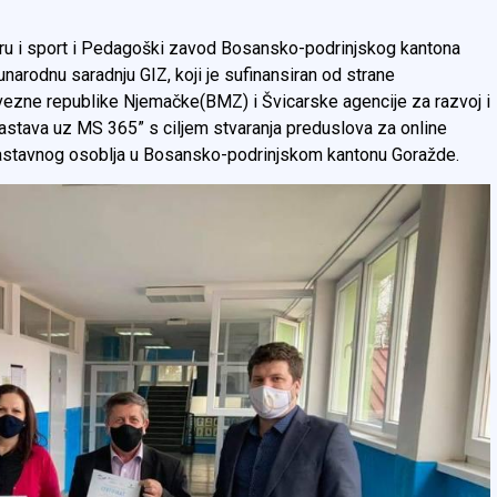
turu i sport i Pedagoški zavod Bosansko-podrinjskog kantona
rodnu saradnju GIZ, koji je sufinansiran od strane
vezne republike Njemačke(BMZ) i Švicarske agencije za razvoj i
nastava uz MS 365” s ciljem stvaranja preduslova za online
 nastavnog osoblja u Bosansko-podrinjskom kantonu Goražde.