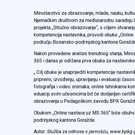
Ministarstvo za obrazovanje, mlade, nauku, kult
Njemačkim društvom za međunarodnu saradnju GIZ
projekta „Stručno obrazovanje“, s ciljem stvaranj
kompetencija nastavnika, provodi obuke „Online
području Bosansko-podrinjskog kantona Goražd
Nakon provedene analize trenutnog stanja, Minis
365 i danas je održana prva obuka za nastavnike
„ Cilj obuke je unaprijediti kompetencije nasta
pripremi, izvođenju, upravljanju i evaluaciji časo
fotografija i video snimaka, online tehnikama kom
eduaciji svim učesnicima bit će dodijeljen certifi
obrazovanja u Pedagoškom zavodu BPK Goražd
Obukom „Online nastava uz MS 365“ biće obuhvać
podrinjskog kantona Goražde.
Autor:
Služba za odnose s javnošću, www.bpkg.