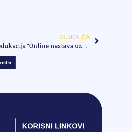
SLJEDEĆA
Uspješno realizovana edukacija “Online nastava uz MS 365” s ciljem stvaranja preduslova za online nastavu i unaprjeđenje digitalnih kompetencija nastavnog osoblja u Bosansko-podrinjskom kantonu Goražde
kedIn
KORISNI LINKOVI