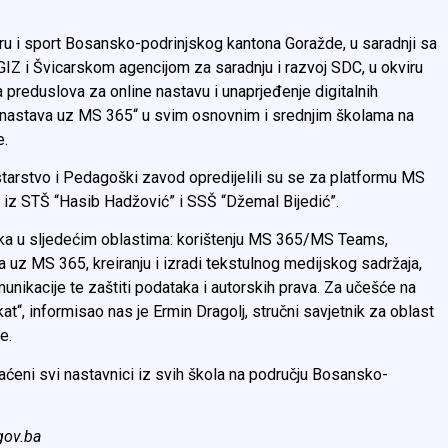
uru i sport Bosansko-podrinjskog kantona Goražde, u saradnji sa
 i Švicarskom agencijom za saradnju i razvoj SDC, u okviru
a preduslova za online nastavu i unaprjeđenje digitalnih
 nastava uz MS 365“ u svim osnovnim i srednjim školama na
e.
tarstvo i Pedagoški zavod opredijelili su se za platformu MS
 iz STŠ “Hasib Hadžović” i SSŠ “Džemal Bijedić”.
vnika u sljedećim oblastima: korištenju MS 365/MS Teams,
va uz MS 365, kreiranju i izradi tekstulnog medijskog sadržaja,
unikacije te zaštiti podataka i autorskih prava. Za učešće na
kat“, informisao nas je Ermin Dragolj, stručni savjetnik za oblast
e.
eni svi nastavnici iz svih škola na području Bosansko-
gov.ba