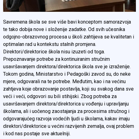
Savremena škola se sve više bavi konceptom samorazvoja
te tako dobija nove i složenije zadatke. Od svih učesnika
odgojno-obrazovnog procesa u školi zahtijeva se kvalitetan i
optimalan rad u kontekstu stalnih promjena.
Direktori/direktorice škola nisu izuzeti od toga.
Prepoznavanje potrebe za kontinuiranim stručnim
usavršavanjem direktora/direktorica škola sve je izraženije.
Tokom godina, Ministarstvo i Pedagoški zavod su, do neke
mjere, odgovarali na te potrebe. Međutim, kao i na većinu
zahtjeva koje obrazovanje postavlja, koji su svakog dana sve
veći i veći, odgovori su bili stihijski. Zbog potreba za
usavršavanjem direktora/direktorica u vođenju i upravljanju
školama, ali i uočenog zaostajanja za procesima stručnog i
odgovarajućeg razvoja vodećih ljudi u školama, kakav imaju
direktori/direktorice u većini razvijenih zemalja, ovaj problem
i kod nas postaje sve aktuelniji.