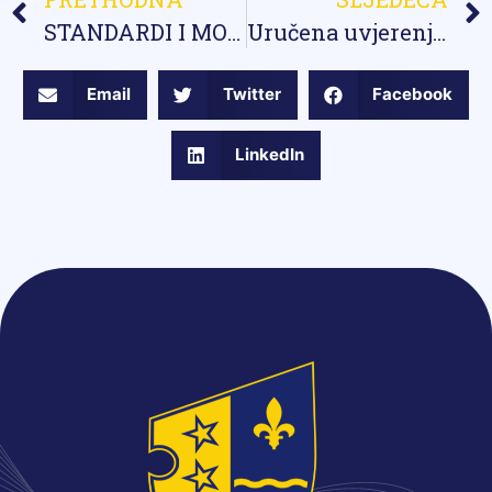
STANDARDI I MODEL STRUČNOG USAVRŠAVANJA DIREKTORA/DIREKTORICA PREDŠKOLSKIH USTANOVA, OSNOVNIH I SREDNJIH ŠKOLA
Uručena uvjerenja novoj grupi mentora
Email
Twitter
Facebook
LinkedIn