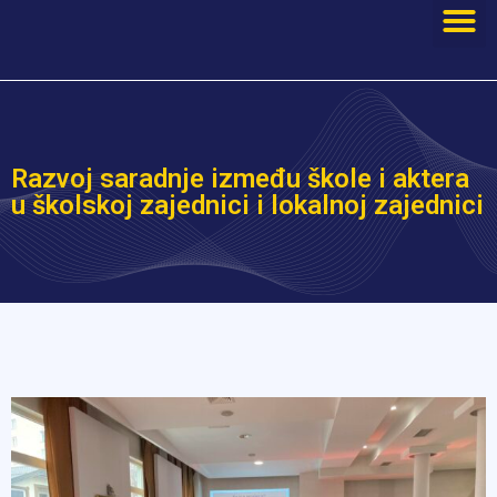
Razvoj saradnje između škole i aktera
u školskoj zajednici i lokalnoj zajednici