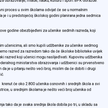
a obrazovanje, mlade, nauku, kulturu i sport BPK Goražde.
avni proces u svim školama odvijat će se u normalnim
 je i u predstojećoj školskoj godini planirana jedna sedmica
i ove godine obezbijeđeni za učenike sedmih razreda, koji
vim učenicima, ali smo kupili udžbenike za učenike sedmog
idemo razred za razredom tako da će školske biblioteke uvijek
ki razred koji učenici mogu naslijeđivati. Kupovinu udžbenika
deralnog ministarstva obrazovanja i udžbenici su prvenstveno
 da je u pitanju nešto veći broj, mislim da će dobiti i drugi
vić.
renut će oko 2.800 učenika osnovnih i srednjih škola a svi
trice, u srednjim školama je nešto veći broj učenika od
ja tako da je svaka srednja škola dobila po tri, u skladu sa