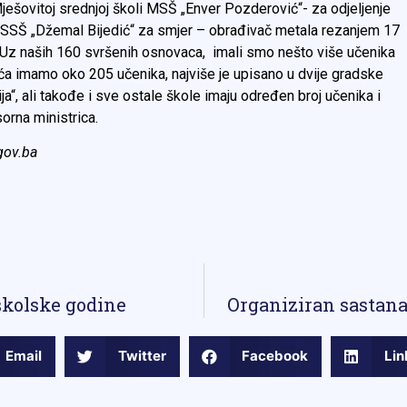
ješovitoj srednjoj školi MSŠ „Enver Pozderović“- za odjeljenje
u SSŠ „Džemal Bijedić“ za smjer – obrađivač metala rezanjem 17
 Uz naših 160 svršenih osnovaca, imali smo nešto više učenika
čića imamo oko 205 učenika, najviše je upisano u dvije gradske
ja“, ali takođe i sve ostale škole imaju određen broj učenika i
resorna ministrica.
gov.ba
školske godine
Organiziran sastan
Email
Twitter
Facebook
Lin