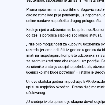
septembra, saopšteno je danas iz Ministarstva z
Prema riječima ministrice Biljane Begović, nast
okolnostima kao prije pandemije, uz napomenu da
online nastave na početku drugog polugodišta.
Kada je riječ o udžbenicima, besplatni udžbenic
dolaze iz porodica slabijeg socijalnog statusa.
„ Nije bilo mogućnosti za kupovinu udžbenika s
razreda, jer smo odlučili iz godine u godinu da 
imati na raspolaganju komplete udžbenika za sva
za sedmi razred smo obezbijedili uz podršku Fe
za učenike u stanju socijalne potrebe ali, obzirom
učenici kojima bude potrebno“ – istakla je Bego
U novu školsku godinu na području BPK Goražde k
upisi su uspješno okončani. Prema riječima minis
očekivanog.
„U srednje škole upisano je ukupno devet odjeljen