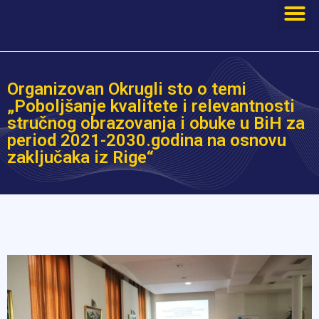
Organizovan Okrugli sto o temi
„Poboljšanje kvalitete i relevantnosti
stručnog obrazovanja i obuke u BiH za
period 2021-2030.godina na osnovu
zaključaka iz Rige“