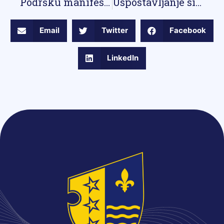
Podršku manifestaciji koja ima za cilj podsticanje zdravih životnih navika mladih pružilo i resorno ministarstvo
Uspostavljanje sistema interne i eksterne evaluacije srednjih stručnih i tehničkih škola u Bosansko-podrinjskom kantonu Goražde
Email
Twitter
Facebook
LinkedIn