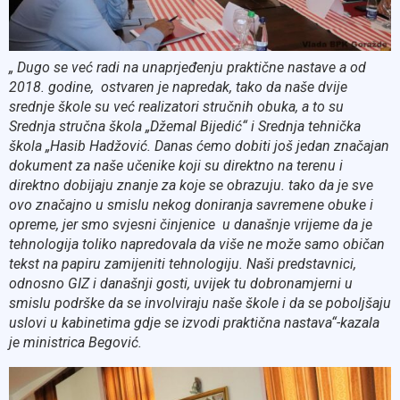
„ Dugo se već radi na unaprjeđenju praktične nastave a od
2018. godine, ostvaren je napredak, tako da naše dvije
srednje škole su već realizatori stručnih obuka, a to su
Srednja stručna škola „Džemal Bijedić“ i Srednja tehnička
škola „Hasib Hadžović. Danas ćemo dobiti još jedan značajan
dokument za naše učenike koji su direktno na terenu i
direktno dobijaju znanje za koje se obrazuju. tako da je sve
ovo značajno u smislu nekog doniranja savremene obuke i
opreme, jer smo svjesni činjenice u današnje vrijeme da je
tehnologija toliko napredovala da više ne može samo običan
tekst na papiru zamijeniti tehnologiju. Naši predstavnici,
odnosno GIZ i današnji gosti, uvijek tu dobronamjerni u
smislu podrške da se involviraju naše škole i da se poboljšaju
uslovi u kabinetima gdje se izvodi praktična nastava“-kazala
je ministrica Begović.