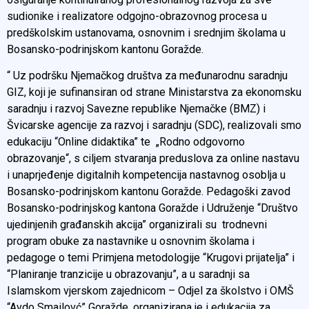
sudionike i realizatore odgojno-obrazovnog procesa u
predškolskim ustanovama, osnovnim i srednjim školama u
Bosansko-podrinjskom kantonu Goražde.
“ Uz podršku Njemačkog društva za međunarodnu saradnju
GIZ, koji je sufinansiran od strane Ministarstva za ekonomsku
saradnju i razvoj Savezne republike Njemačke (BMZ) i
Švicarske agencije za razvoj i saradnju (SDC), realizovali smo
edukaciju “Online didaktika” te „Rodno odgovorno
obrazovanje“, s ciljem stvaranja preduslova za online nastavu
i unaprjeđenje digitalnih kompetencija nastavnog osoblja u
Bosansko-podrinjskom kantonu Goražde. Pedagoški zavod
Bosansko-podrinjskog kantona Goražde i Udruženje “Društvo
ujedinjenih građanskih akcija” organizirali su trodnevni
program obuke za nastavnike u osnovnim školama i
pedagoge o temi Primjena metodologije “Krugovi prijatelja” i
“Planiranje tranzicije u obrazovanju”, a u saradnji sa
Islamskom vjerskom zajednicom – Odjel za školstvo i OMŠ
“Avdo Smailovć” Goražde, organizirana je i edukacija za