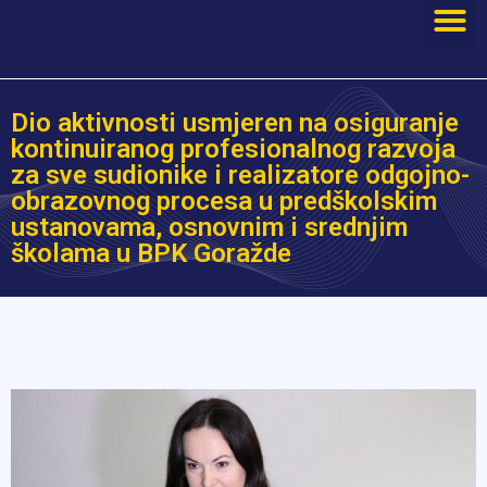
Dio aktivnosti usmjeren na osiguranje
kontinuiranog profesionalnog razvoja
za sve sudionike i realizatore odgojno-
obrazovnog procesa u predškolskim
ustanovama, osnovnim i srednjim
školama u BPK Goražde