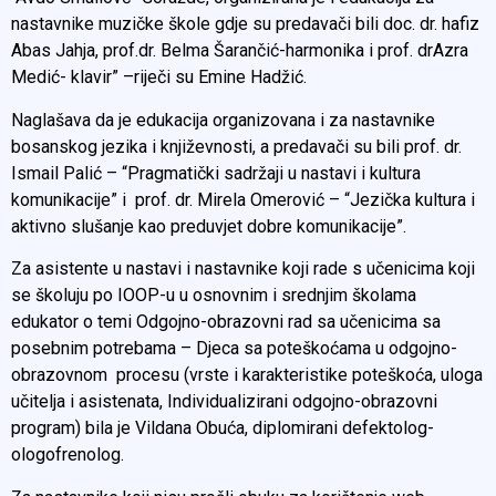
nastavnike muzičke škole gdje su predavači bili doc. dr. hafiz
Abas Jahja, prof.dr. Belma Šarančić-harmonika i prof. drAzra
Medić- klavir” –riječi su Emine Hadžić.
Naglašava da je edukacija organizovana i za nastavnike
bosanskog jezika i književnosti, a predavači su bili prof. dr.
Ismail Palić – “Pragmatički sadržaji u nastavi i kultura
komunikacije” i prof. dr. Mirela Omerović – “Jezička kultura i
aktivno slušanje kao preduvjet dobre komunikacije”.
Za asistente u nastavi i nastavnike koji rade s učenicima koji
se školuju po IOOP-u u osnovnim i srednjim školama
edukator o temi Odgojno-obrazovni rad sa učenicima sa
posebnim potrebama – Djeca sa poteškoćama u odgojno-
obrazovnom procesu (vrste i karakteristike poteškoća, uloga
učitelja i asistenata, Individualizirani odgojno-obrazovni
program) bila je Vildana Obuća, diplomirani defektolog-
ologofrenolog.