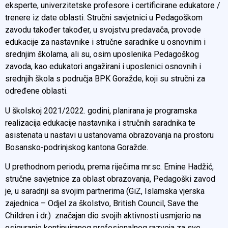
eksperte, univerzitetske profesore i certificirane edukatore /
trenere iz date oblasti. Stručni savjetnici u Pedagoškom
zavodu također također, u svojstvu predavača, provode
edukacije za nastavnike i stručne saradnike u osnovnim i
srednjim školama, ali su, osim uposlenika Pedagoškog
zavoda, kao edukatori angažirani i uposlenici osnovnih i
srednjih škola s područja BPK Goražde, koji su stručni za
određene oblasti.
U školskoj 2021/2022. godini, planirana je programska
realizacija edukacije nastavnika i stručnih saradnika te
asistenata u nastavi u ustanovama obrazovanja na prostoru
Bosansko-podrinjskog kantona Goražde.
U prethodnom periodu, prema riječima mr.sc. Emine Hadžić,
stručne savjetnice za oblast obrazovanja, Pedagoški zavod
je, u saradnji sa svojim partnerima (GiZ, Islamska vjerska
zajednica – Odjel za školstvo, British Council, Save the
Children i dr.) značajan dio svojih aktivnosti usmjerio na
osiguranje kontinuiranog profesionalnog razvoja za sve