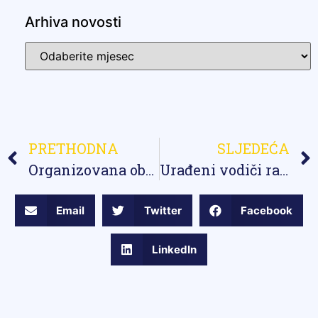
Arhiva novosti
PRETHODNA
SLJEDEĆA
Organizovana obuka za asistente u nastavi i nastavnike koji rade s djecom s teškoćama u razvoju
Urađeni vodiči radi boljeg razumijevanja i primjenjivanja novousvojenih pravilnika
Email
Twitter
Facebook
LinkedIn