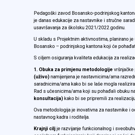
Pedagoški zavod Bosansko-podrinjskog kantona 
je danas edukacije za nastavnike i stručne sarad
usavršavanja za školsku 2021/2022.godinu.
U skladu s Projektnim aktivnostima, planirano j
Bosansko – podrinjskog kantona koji će pohađa
S ciljem osiguranja kvaliteta edukacija za realiz
1. Obuka za primjenu metodologije
vršnjačke
(uživo)
namijenjena je nastavnicima/ama razredn
saradnicima/ama kako bi se laše mogla realizirati
Rad s učesnicima/ama koji su pohađali obuku na
konsultacija)
kako bi se pripremili za realizaci
Ova metodologija je inovativna za nastavnike i o
nastavnog kadra i roditelja.
Krajnji cilj
je razvijanje funkcionalnog i sveobu