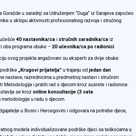
Goražde u saradnji sa Udruženjem “Duga” iz Sarajeva započeo
nike u sklopu aktivnosti profesionalnog razvoja i stručnog
e učešće
40 nastavnika/ca
i
stručnih saradnika/ca
iz
ti oba programa obuke –
20 učesnika/ca po radionici
aciju ovog projekta angažovani su eksperti za dvije obuke:
 podrške
„Krugovi prijatelja”
u trajanju od
jedan dan
e nastave, razrednicima u predmetnoj nastavi i stručnim
 Metodologija i pratiti rad s djecom kroz susrete i radionice.
stavlja se kroz
online konsultacije (3 sata
ju metodologije u radu s djecom.
dgajatelje u Bosni i Hercegovini i odgovara na potrebe djece,
hvatnog modela individualizovane podrške djeci sa teškoćama u