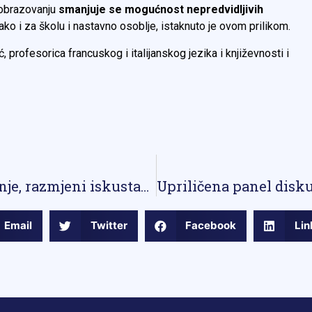
 obrazovanju
smanjuje se mogućnost nepredvidljivih
 tako i za školu i nastavno osoblje, istaknuto je ovom prilikom.
rofesorica francuskog i italijanskog jezika i književnosti i
Razgovarano o uspostavi saradnje, razmjeni iskustava i primjera dobre prakse
Email
Twitter
Facebook
Lin