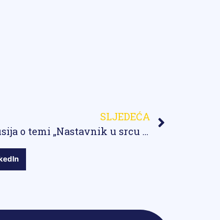
SLJEDEĆA
Upriličena panel diskusija o temi „Nastavnik u srcu oporavka obrazovanja“
kedIn