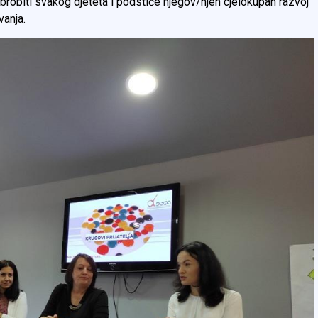
obrobiti svakog djeteta i podstiče njegov/njen cjelokupan razvoj
vanja.