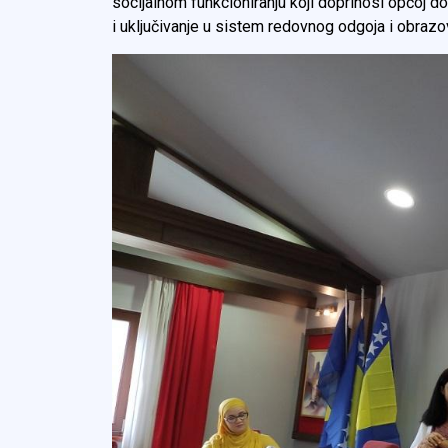
socijalnom funkcioniranju koji doprinosi općoj d
i uključivanje u sistem redovnog odgoja i obrazo