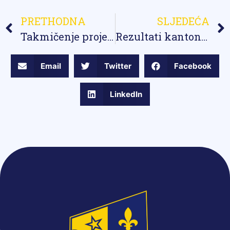
PRETHODNA
SLJEDEĆA
Takmičenje projekt “Ja građanin” za učenike osnovnih škola
Rezultati kantonalnog takmičenja iz fizike za učenike osnovnih škola
Email
Twitter
Facebook
LinkedIn