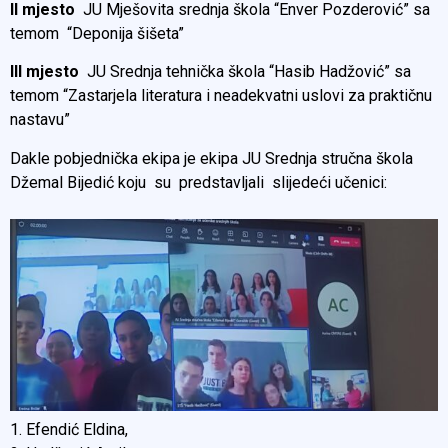
II mjesto
JU Mješovita srednja škola “Enver Pozderović” sa
temom “Deponija šišeta”
III mjesto
JU Srednja tehnička škola “Hasib Hadžović” sa
temom “Zastarjela literatura i neadekvatni uslovi za praktičnu
nastavu”
Dakle pobjednička ekipa je ekipa JU Srednja stručna škola
Džemal Bijedić koju su predstavljali slijedeći učenici:
1. Efendić Eldina,