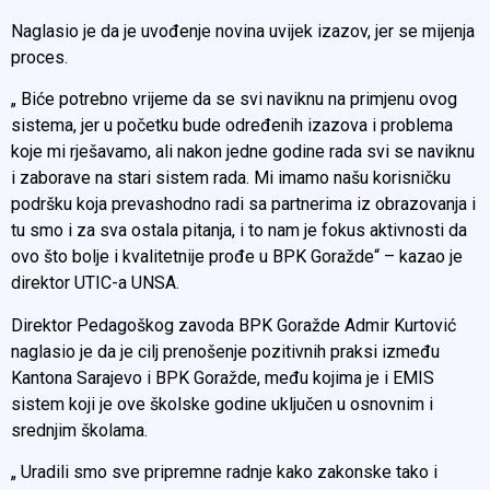
Naglasio je da je uvođenje novina uvijek izazov, jer se mijenja
proces.
„ Biće potrebno vrijeme da se svi naviknu na primjenu ovog
sistema, jer u početku bude određenih izazova i problema
koje mi rješavamo, ali nakon jedne godine rada svi se naviknu
i zaborave na stari sistem rada. Mi imamo našu korisničku
podršku koja prevashodno radi sa partnerima iz obrazovanja i
tu smo i za sva ostala pitanja, i to nam je fokus aktivnosti da
ovo što bolje i kvalitetnije prođe u BPK Goražde“ – kazao je
direktor UTIC-a UNSA.
Direktor Pedagoškog zavoda BPK Goražde Admir Kurtović
naglasio je da je cilj prenošenje pozitivnih praksi između
Kantona Sarajevo i BPK Goražde, među kojima je i EMIS
sistem koji je ove školske godine uključen u osnovnim i
srednjim školama.
„ Uradili smo sve pripremne radnje kako zakonske tako i