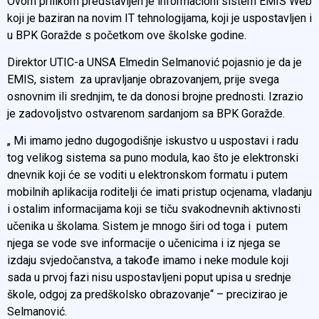
Ovom prilikom predstavljen je informacioni sistem EMIS Web
koji je baziran na novim IT tehnologijama, koji je uspostavljen i
u BPK Goražde s početkom ove školske godine.
Direktor UTIC-a UNSA Elmedin Selmanović pojasnio je da je
EMIS, sistem za upravljanje obrazovanjem, prije svega
osnovnim ili srednjim, te da donosi brojne prednosti. Izrazio
je zadovoljstvo ostvarenom sardanjom sa BPK Goražde.
„ Mi imamo jedno dugogodišnje iskustvo u uspostavi i radu
tog velikog sistema sa puno modula, kao što je elektronski
dnevnik koji će se voditi u elektronskom formatu i putem
mobilnih aplikacija roditelji će imati pristup ocjenama, vladanju
i ostalim informacijama koji se tiču svakodnevnih aktivnosti
učenika u školama. Sistem je mnogo širi od toga i putem
njega se vode sve informacije o učenicima i iz njega se
izdaju svjedočanstva, a takođe imamo i neke module koji
sada u prvoj fazi nisu uspostavljeni poput upisa u srednje
škole, odgoj za predškolsko obrazovanje“ – precizirao je
Selmanović.