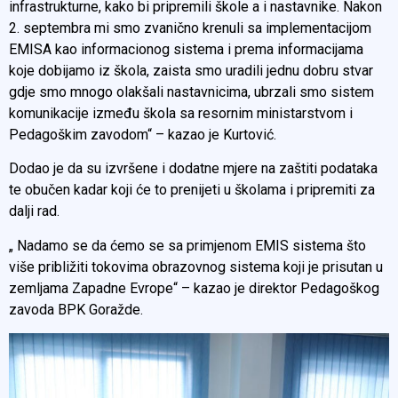
infrastrukturne, kako bi pripremili škole a i nastavnike. Nakon
2. septembra mi smo zvanično krenuli sa implementacijom
EMISA kao informacionog sistema i prema informacijama
koje dobijamo iz škola, zaista smo uradili jednu dobru stvar
gdje smo mnogo olakšali nastavnicima, ubrzali smo sistem
komunikacije između škola sa resornim ministarstvom i
Pedagoškim zavodom“ – kazao je Kurtović.
Dodao je da su izvršene i dodatne mjere na zaštiti podataka
te obučen kadar koji će to prenijeti u školama i pripremiti za
dalji rad.
„ Nadamo se da ćemo se sa primjenom EMIS sistema što
više približiti tokovima obrazovnog sistema koji je prisutan u
zemljama Zapadne Evrope“ – kazao je direktor Pedagoškog
zavoda BPK Goražde.