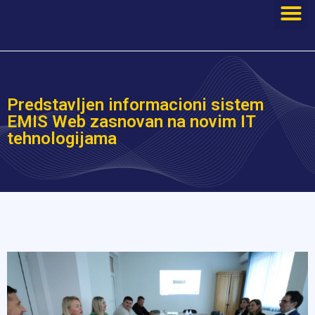
Predstavljen informacioni sistem
EMIS Web zasnovan na novim IT
tehnologijama