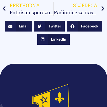
PRETHODNA
SLJEDEĆA
Potpisan sporazum o saradnji sa njemačkom organizacijom GOPA
Radionice za nastavnice i nastavnike u BPK Goražde – Primjena novih predmetnih kurikuluma u učionici
Email
Twitter
Facebook
LinkedIn