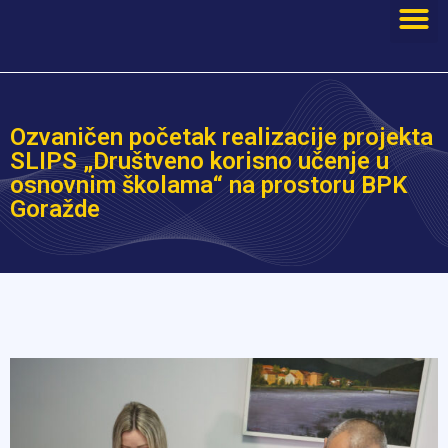
Ozvaničen početak realizacije projekta
SLIPS „Društveno korisno učenje u
osnovnim školama“ na prostoru BPK
Goražde