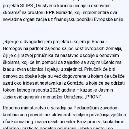
projekta SLIPS „Društveno korisno učenje u osnovnim
školama“ na prostoru BPK Goražde, koji implementira ova
nevladina organizacija uz finansijsku podršku Evropske unije.
„Riječ je o dvogodišnjem projektu u kojem je Bosna i
Hercegovina partner zajedno sa još šest evropskih zemalja,
čiji je cilj razvoj priručnika za nastavno osoblje u osnovnim
školama, koji će im pomoći da zajedno sa svojim učenicima
izađu izvan učionica i djeluju u zajednici. Priručnik će biti
osnova za obuke koje su već dogovorene u kojem će učešće
uzeti oko trideset nastavnika iz Goražda, a koje će se održati
tokom ljetnog raspusta 2025.godine – kazao je Jasmin
Jašarević generalni menadžer Udruženja „PRONI“.
Resorno ministarstvo u saradnji sa Pedagoškim zavodom
kontinuirano provodi niz aktivnosti s ciljem povećanja vještina
i funkcionalnog znanja naših učenika. Kroz proces kurikularne
reforme i različite dodatne edukacije i obuke nastoji se