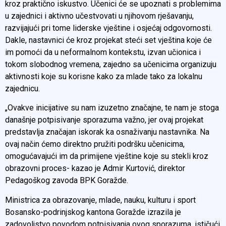
kroz praktično iskustvo. Učenici će se upoznati s problemima
u zajednici i aktivno učestvovati u njihovom rješavanju,
razvijajući pri tome liderske vještine i osjećaj odgovornosti.
Dakle, nastavnici će kroz projekat steći set vještina koje će
im pomoći da u neformalnom kontekstu, izvan učionica i
tokom slobodnog vremena, zajedno sa učenicima organizuju
aktivnosti koje su korisne kako za mlade tako za lokalnu
zajednicu.
„Ovakve inicijative su nam izuzetno značajne, te nam je stoga
današnje potpisivanje sporazuma važno, jer ovaj projekat
predstavlja značajan iskorak ka osnaživanju nastavnika. Na
ovaj način ćemo direktno pružiti podršku učenicima,
omogućavajući im da primijene vještine koje su stekli kroz
obrazovni proces- kazao je Admir Kurtović, direktor
Pedagoškog zavoda BPK Goražde.
Ministrica za obrazovanje, mlade, nauku, kulturu i sport
Bosansko-podrinjskog kantona Goražde izrazila je
zadovoljstvo povodom potpisivanja ovog sporazuma, ističući