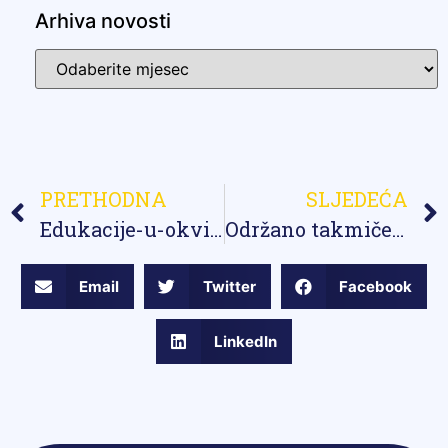
Arhiva novosti
PRETHODNA
SLJEDEĆA
Edukacije-u-okviru-programa-lions-quest-vjestine-za-adolescenciju
Održano takmičenje učenika osnovnih i srednjih škola
Email
Twitter
Facebook
LinkedIn