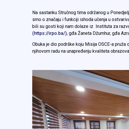
Na sastanku Stručnog tima održanog u Ponedjelja
smo o značaju i funkciji ishoda učenja u ostvari
bili su gosti koji nam dolaze iz Instituta za ra
(https://irpo.ba/)
, gđa Žaneta Džumhur, gđa Azra 
Obuka je dio podrške koju Misija OSCE-a pruža
njihovom radu na unapređenju kvaliteta obrazova