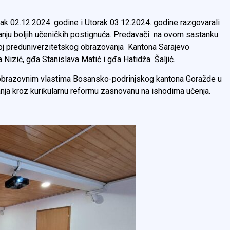
k 02.12.2024. godine i Utorak 03.12.2024. godine razgovarali
vanju boljih učeničkih postignuća. Predavači na ovom sastanku
zvoj preduniverzitetskog obrazovanja Kantona Sarajevo
Nizić, gđa Stanislava Matić i gđa Hatidža Šaljić.
 obrazovnim vlastima Bosansko-podrinjskog kantona Goražde u
nja kroz kurikularnu reformu zasnovanu na ishodima učenja.