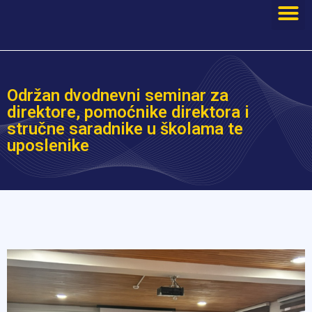
Održan dvodnevni seminar za
direktore, pomoćnike direktora i
stručne saradnike u školama te
uposlenike